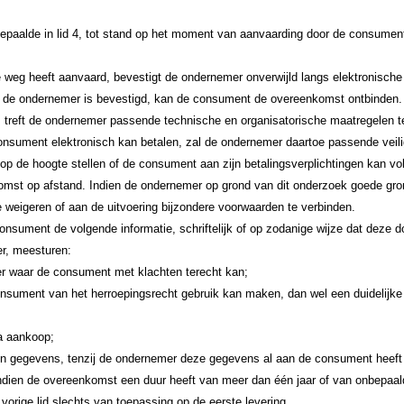
aalde in lid 4, tot stand op het moment van aanvaarding door de consument
 weg heeft aanvaard, bevestigt de ondernemer onverwijld langs elektronisch
r de ondernemer is bevestigd, kan de consument de overeenkomst ontbinden.
 treft de ondernemer passende technische en organisatorische maatregelen te
 consument elektronisch kan betalen, zal de ondernemer daartoe passende vei
op de hoogte stellen of de consument aan zijn betalingsverplichtingen kan vol
mst op afstand. Indien de ondernemer op grond van dit onderzoek goede gron
e weigeren of aan de uitvoering bijzondere voorwaarden te verbinden.
consument de volgende informatie, schriftelijk of op zodanige wijze dat deze
r, meesturen:
r waar de consument met klachten terecht kan;
sument van het herroepingsrecht gebruik kan maken, dan wel een duidelijke m
na aankoop;
en gegevens, tenzij de ondernemer deze gegevens al aan de consument heeft 
dien de overeenkomst een duur heeft van meer dan één jaar of van onbepaald
 vorige lid slechts van toepassing op de eerste levering.