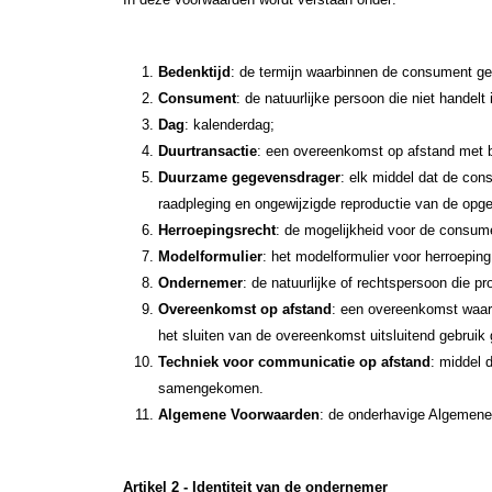
Bedenktijd
: de termijn waarbinnen de consument ge
Consument
: de natuurlijke persoon die niet hande
Dag
: kalenderdag;
Duurtransactie
: een overeenkomst op afstand met be
Duurzame gegevensdrager
: elk middel dat de con
raadpleging en ongewijzigde reproductie van de opge
Herroepingsrecht
: de mogelijkheid voor de consum
Modelformulier
: het modelformulier voor herroepin
Ondernemer
: de natuurlijke of rechtspersoon die 
Overeenkomst op afstand
: een overeenkomst waarb
het sluiten van de overeenkomst uitsluitend gebrui
Techniek voor communicatie op afstand
: middel 
samengekomen.
Algemene Voorwaarden
: de onderhavige Algemen
Artikel 2 - Identiteit van de ondernemer