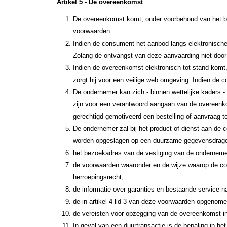
Artikel 5 - De overeenkomst
De overeenkomst komt, onder voorbehoud van het bep
voorwaarden.
Indien de consument het aanbod langs elektronische
Zolang de ontvangst van deze aanvaarding niet doo
Indien de overeenkomst elektronisch tot stand komt,
zorgt hij voor een veilige web omgeving. Indien de
De ondernemer kan zich - binnen wettelijke kaders - 
zijn voor een verantwoord aangaan van de overeenko
gerechtigd gemotiveerd een bestelling of aanvraag t
De ondernemer zal bij het product of dienst aan de 
worden opgeslagen op een duurzame gegevensdrage
het bezoekadres van de vestiging van de onderneme
de voorwaarden waaronder en de wijze waarop de con
herroepingsrecht;
de informatie over garanties en bestaande service 
de in artikel 4 lid 3 van deze voorwaarden opgenom
de vereisten voor opzegging van de overeenkomst in
In geval van een duurtransactie is de bepaling in het