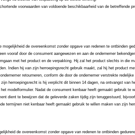
hortende voorwaarden van voldoende beschikbaarheid van de betreffende pr
e mogelijkheid de overeenkomst zonder opgave van redenen te ontbinden ged
f een vooraf door de consument aangewezen en aan de ondernemer bekendge
mgaan met het product en de verpakking. Hij zal het product slechts in die m
n. Indien hij van zijn herroepingsrecht gebruik maakt, zal hij het product met
e ondernemer retourneren, conform de door de ondernemer verstrekte redelijke e
jn herroepingsrecht is hij verplicht dit binnen 14 dagen, na ontvangst van 
et modelformulier. Nadat de consument kenbaar heeft gemaakt gebruik te wil
nt dient te bewijzen dat de geleverde zaken tijdig zijn teruggestuurd, bijvo
emde termijnen niet kenbaar heeft gemaakt gebruik te willen maken van zijn he
ogelijkheid de overeenkomst zonder opgave van redenen te ontbinden geduren