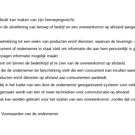
bruik kan maken van zijn herroepingsrecht;
lt in de uitoefening van beroep of bedrijf en een overeenkomst op afstand aan
trekking tot een reeks van producten en/of diensten, waarvan de leverings- en
sument of ondernemer in staat stelt om informatie die aan hem persoonlijk is 
slagen informatie mogelijk maakt.
ent om binnen de bedenktijd af te zien van de overeenkomst op afstand;
g die de ondernemer ter beschikking stelt die een consument kan invullen wann
producten en/of diensten op afstand aan consumenten aanbiedt;
ij in het kader van een door de ondernemer georganiseerd systeem voor verk
k gemaakt wordt van één of meer technieken voor communicatie op afstand;
dat kan worden gebruikt voor het sluiten van een overeenkomst, zonder dat con
e Voorwaarden van de ondernemer.