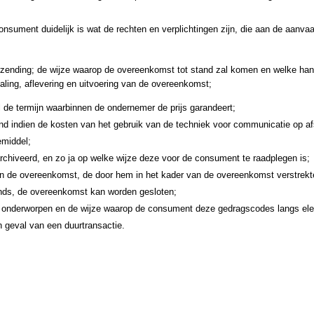
nsument duidelijk is wat de rechten en verplichtingen zijn, die aan de aanvaar
erzending; de wijze waarop de overeenkomst tot stand zal komen en welke hand
taling, aflevering en uitvoering van de overeenkomst;
 de termijn waarbinnen de ondernemer de prijs garandeert;
and indien de kosten van het gebruik van de techniek voor communicatie op 
emiddel;
chiveerd, en zo ja op welke wijze deze voor de consument te raadplegen is;
n de overeenkomst, de door hem in het kader van de overeenkomst verstrekte
ands, de overeenkomst kan worden gesloten;
 onderworpen en de wijze waarop de consument deze gedragscodes langs ele
 geval van een duurtransactie.