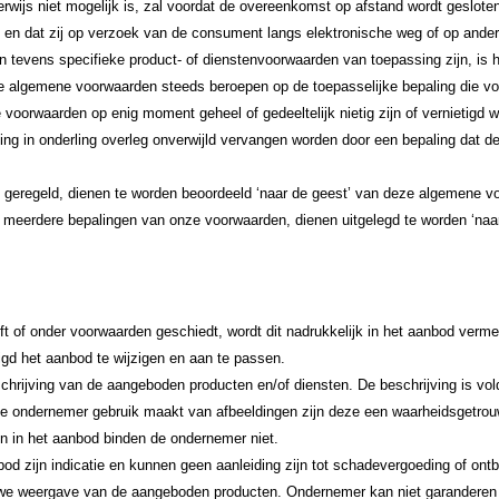
kerwijs niet mogelijk is, zal voordat de overeenkomst op afstand wordt gesl
en dat zij op verzoek van de consument langs elektronische weg of op ander
 tevens specifieke product- of dienstenvoorwaarden van toepassing zijn, is 
ge algemene voorwaarden steeds beroepen op de toepasselijke bepaling die vo
voorwaarden op enig moment geheel of gedeeltelijk nietig zijn of vernietigd
ling in onderling overleg onverwijld vervangen worden door een bepaling dat d
jn geregeld, dienen te worden beoordeeld ‘naar de geest’ van deze algemene v
of meerdere bepalingen van onze voorwaarden, dienen uitgelegd te worden ‘na
t of onder voorwaarden geschiedt, wordt dit nadrukkelijk in het aanbod verme
igd het aanbod te wijzigen en aan te passen.
hrijving van de aangeboden producten en/of diensten. De beschrijving is vo
e ondernemer gebruik maakt van afbeeldingen zijn deze een waarheidsgetro
en in het aanbod binden de ondernemer niet.
nbod zijn indicatie en kunnen geen aanleiding zijn tot schadevergoeding of on
ouwe weergave van de aangeboden producten. Ondernemer kan niet garandere