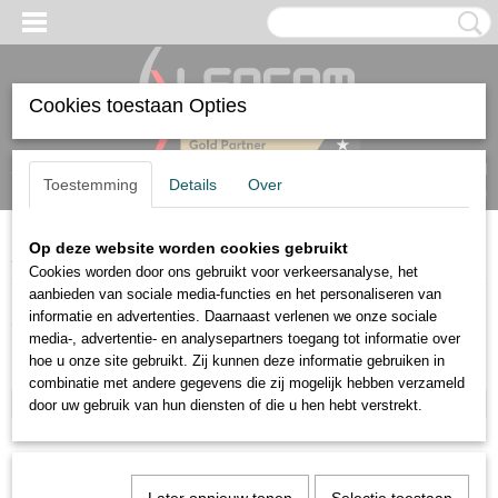
Cookies toestaan Opties
Inloggen
Registreren
UW WINKELWAGEN
Toestemming
Details
Over
Geen producten
(0)
Op deze website worden cookies gebruikt
Home
>
Accessoires
>
Voor Nano
Cookies worden door ons gebruikt voor verkeersanalyse, het
aanbieden van sociale media-functies en het personaliseren van
Accessoires
informatie en advertenties. Daarnaast verlenen we onze sociale
media-, advertentie- en analysepartners toegang tot informatie over
hoe u onze site gebruikt. Zij kunnen deze informatie gebruiken in
Voeding
combinatie met andere gegevens die zij mogelijk hebben verzameld
Voor Nano
door uw gebruik van hun diensten of die u hen hebt verstrekt.
Installatie
Batterijen
NFC