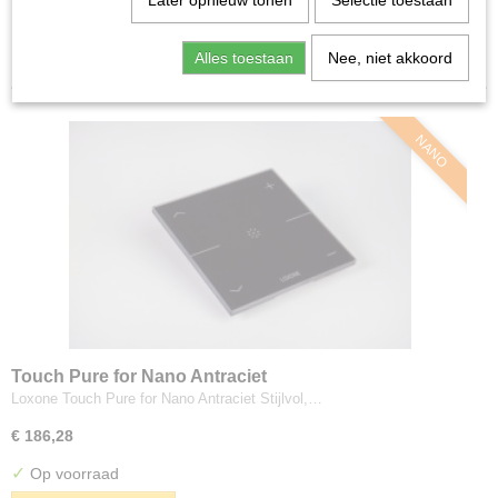
Later opnieuw tonen
Selectie toestaan
Software
Sorteer op:
Sensoren
Alles toestaan
Nee, niet akkoord
Modbus
Youless
NANO
Touch Pure for Nano Antraciet
Loxone Touch Pure for Nano Antraciet Stijlvol,…
€ 186,28
✓
Op voorraad