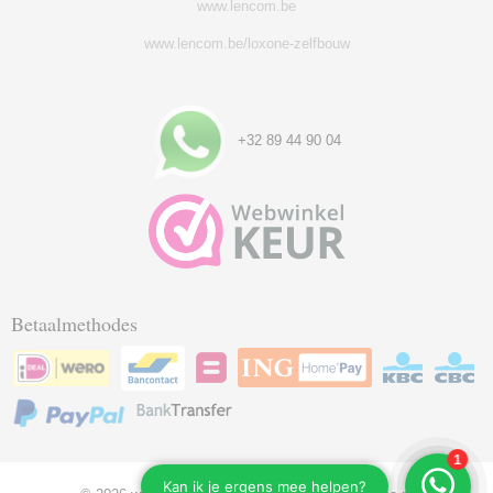
www.lencom.be
www.lencom.be/loxone-zelfbouw
+32 89 44 90 04
Betaalmethodes