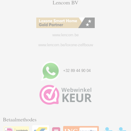
Lencom BV
www.lencom.be
www.lencom.be/loxone-zelfbouw
+32 89 44 90 04
Betaalmethodes