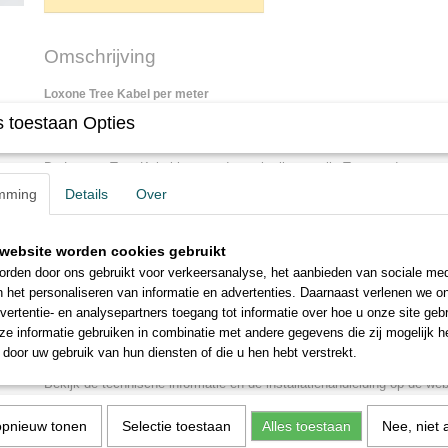
Omschrijving
Loxone Tree Kabel per meter
De Loxone Tree Kabel kan u bij ons ook per meter bestellen. Vul bij "
 toestaan Opties
aantal meters in en wij knippen de kabel op maat.
De Loxone Tree Kabel kan worden gebruikt om alle Tree producten aan
gestandaardiseerde kleurcode worden aansluitfouten tot een minimum 
mming
Details
Over
kostbare tijd op de werf.
De Loxone Tree Kabel beschikt over een rookarme en halogeenvrije 
website worden cookies gebruikt
aderpaar van 1,5mm² voor het aansluiten van zwaardere vermogens (
rden door ons gebruikt voor verkeersanalyse, het aanbieden van sociale med
aderparen van 0,6mm² om de Loxone Tree bus en eventuele voeding 
n het personaliseren van informatie en advertenties. Daarnaast verlenen we o
sluiten.
vertentie- en analysepartners toegang tot informatie over hoe u onze site gebru
*Let op: voor België, controleer het AREI om de installatiespecificatie
e informatie gebruiken in combinatie met andere gegevens die zij mogelijk 
raadplegen.
door uw gebruik van hun diensten of die u hen hebt verstrekt.
Bekijk de technische informatie en de installatiehandleiding op de we
https://www.loxone.com/nlnl/kb/tree-kabel/
Loxone:
opnieuw tonen
Selectie toestaan
Alles toestaan
Nee, niet 
Hulp nodig bij het installeren of configureren van deze kabel? Of vra