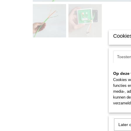
Cookies
Toeste
Op deze 
Cookies wo
functies e
media-, ad
kunnen dez
verzameld 
Later 