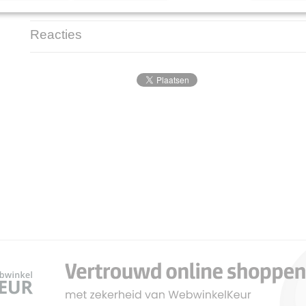
de Tree Kabel of het Loxone systeem? Aarzel dan niet om ons te con
Reacties