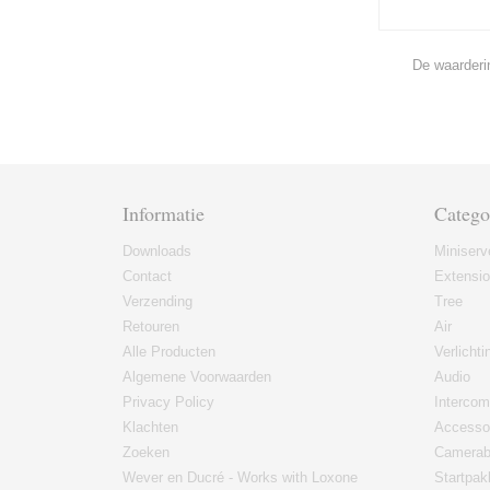
De waarderi
Informatie
Catego
Downloads
Miniserv
Contact
Extensi
Verzending
Tree
Retouren
Air
Alle Producten
Verlichti
Algemene Voorwaarden
Audio
Privacy Policy
Intercom
Klachten
Accesso
Zoeken
Camerab
Wever en Ducré - Works with Loxone
Startpak