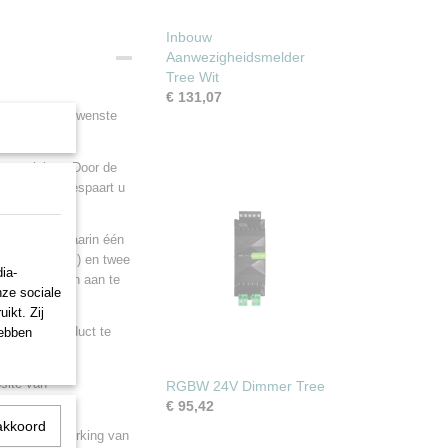
Inbouw
Aanwezigheidsmelder
Tree Wit
€ 131,07
aantal" het gewenste
 te sluiten. Door de
herleid en bespaart u
mandel met daarin één
Loxone Spots) en twee
ia-
voor sensoren aan te
nze sociale
ikt. Zij
s van die product te
hebben
bsite van
RGBW 24V Dimmer Tree
€ 95,42
akkoord
gen over de werking van