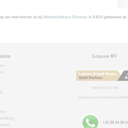
WebwinkelKeur Reviews
ng van www.lencom.eu bij
is 8.8/10 gebaseerd op 
rieën
Lencom BV
ers
ons
www.lencom.be
ng
www.lencom.be/loxone-zelfbo
ires
ewaking
+32 89 44 90 0
ketten