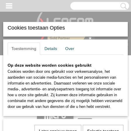
Cookies toestaan Opties
Inloggen
Registreren
UW WINKELWAGEN
Toestemming
Details
Over
Geen producten
(0)
Op deze website worden cookies gebruikt
Home
>
Accessoires
>
Software
>
Loxone SD-Kaart met Firmware voor
Cookies worden door ons gebruikt voor verkeersanalyse, het
Miniserver Compact
aanbieden van sociale media-functies en het personaliseren van
informatie en advertenties. Daarnaast verlenen we onze sociale
media-, advertentie- en analysepartners toegang tot informatie over
hoe u onze site gebruikt. Zij kunnen deze informatie gebruiken in
combinatie met andere gegevens die zij mogelijk hebben verzameld
door uw gebruik van hun diensten of die u hen hebt verstrekt.