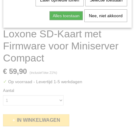
Later opnieuw tonen
Selectie toestaan
Alles toestaan
Nee, niet akkoord
Loxone SD-Kaart met
Firmware voor Miniserver
Compact
€ 59,90
(inclusief btw 21%)
✓
Op voorraad
- Levertijd 1-5 werkdagen
Aantal
IN WINKELWAGEN