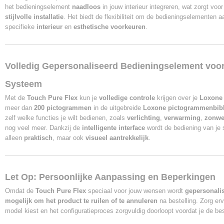
het bedieningselement
naadloos
in jouw interieur integreren, wat zorgt voo
stijlvolle installatie
. Het biedt de flexibiliteit om de bedieningselementen 
specifieke
interieur
en
esthetische voorkeuren
.
Volledig Gepersonaliseerd Bedieningselement vo
Systeem
Met de
Touch Pure Flex
kun je
volledige controle
krijgen over je
Loxone
meer dan
200 pictogrammen
in de uitgebreide
Loxone pictogrammenbibl
zelf welke functies je wilt bedienen, zoals
verlichting
,
verwarming
,
zonwe
nog veel meer. Dankzij de
intelligente interface
wordt de bediening van je
alleen
praktisch
, maar ook
visueel aantrekkelijk
.
Let Op: Persoonlijke Aanpassing en Beperkingen
Omdat de
Touch Pure Flex
speciaal voor jouw wensen wordt
gepersonali
mogelijk om het product te ruilen of te annuleren
na bestelling. Zorg erv
model kiest en het configuratieproces zorgvuldig doorloopt voordat je de best