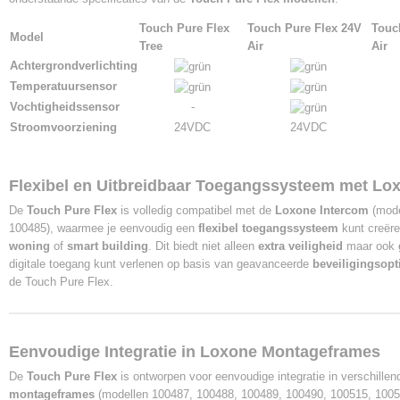
Touch Pure Flex
Touch Pure Flex 24V
Touc
Model
Tree
Air
Air
Achtergrondverlichting
Temperatuursensor
Vochtigheidssensor
-
Stroomvoorziening
24VDC
24VDC
Flexibel en Uitbreidbaar Toegangssysteem met Lo
De
Touch Pure Flex
is volledig compatibel met de
Loxone Intercom
(mode
100485), waarmee je eenvoudig een
flexibel toegangssysteem
kunt creër
woning
of
smart building
. Dit biedt niet alleen
extra veiligheid
maar ook
digitale toegang kunt verlenen op basis van geavanceerde
beveiligingsopt
de Touch Pure Flex.
Eenvoudige Integratie in Loxone Montageframes
De
Touch Pure Flex
is ontworpen voor eenvoudige integratie in verschille
montageframes
(modellen 100487, 100488, 100489, 100490, 100515, 10051