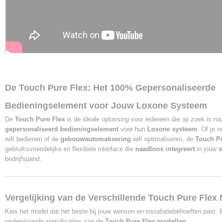
De Touch Pure Flex: Het 100% Gepersonaliseerde
Bedieningselement voor Jouw Loxone Systeem
De
Touch Pure Flex
is de ideale oplossing voor iedereen die op zoek is na
gepersonaliseerd bedieningselement
voor hun
Loxone systeem
. Of je n
wilt bedienen of de
gebouwautomatisering
wilt optimaliseren, de
Touch Pu
gebruiksvriendelijke en flexibele interface die
naadloos integreert
in jouw
s
bedrijfspand.
Vergelijking van de Verschillende Touch Pure Flex
Kies het model dat het beste bij jouw wensen en installatiebehoeften past. 
onderstaande specificaties van de
Touch Pure Flex modellen
: