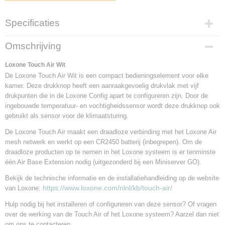
Specificaties
Productcode leverancier
Omschrijving
100155
Aansluitspanning
Loxone Touch Air Wit
24VDC of 2x AAA Batterij
De Loxone Touch Air Wit is een compact bedieningselement voor elke
kamer. Deze drukknop heeft een aanraakgevoelig drukvlak met vijf
Loxone Air
drukpunten die in de Loxone Config apart te configureren zijn. Door de
Via interne antenne
ingebouwde temperatuur- en vochtigheidssensor wordt deze drukknop ook
gebruikt als sensor voor de klimaatsturing.
De Loxone Touch Air maakt een draadloze verbinding met het Loxone Air
mesh netwerk en werkt op een CR2450 batterij (inbegrepen). Om de
draadloze producten op te nemen in het Loxone systeem is er tenminste
één Air Base Extension nodig (uitgezonderd bij een Miniserver GO).
Bekijk de technische informatie en de installatiehandleiding op de website
https://www.loxone.com/nlnl/kb/touch-air/
van Loxone:
Hulp nodig bij het installeren of configureren van deze sensor? Of vragen
over de werking van de Touch Air of het Loxone systeem? Aarzel dan niet
om ons te contacteren.