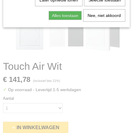
Later opnieuw tonen
Selectie toestaan
Alles toestaan
Nee, niet akkoord
Touch Air Wit
€ 141,78
(inclusief btw 21%)
✓
Op voorraad
- Levertijd 1-5 werkdagen
Aantal
IN WINKELWAGEN