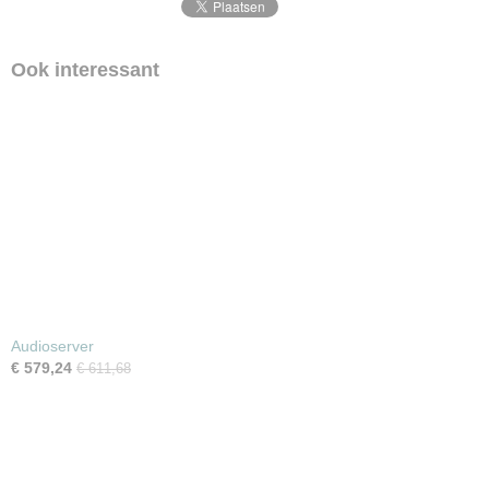
Ook interessant
Audioserver
€ 579,24
€ 611,68