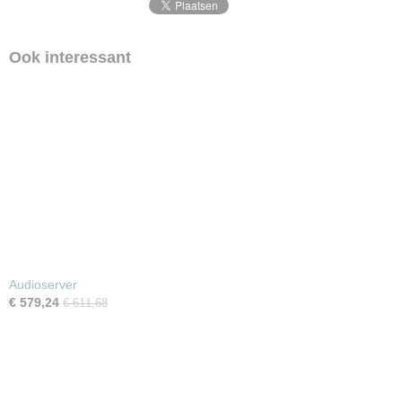
Ook interessant
Audioserver
€ 579,24
€ 611,68