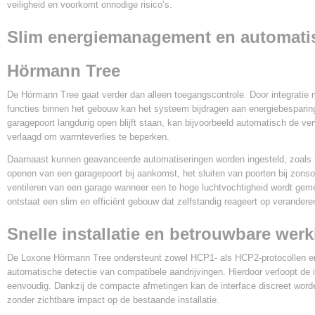
veiligheid en voorkomt onnodige risico’s.
Slim energiemanagement en automati
Hörmann Tree
De Hörmann Tree gaat verder dan alleen toegangscontrole. Door integratie
functies binnen het gebouw kan het systeem bijdragen aan energiebespari
garagepoort langdurig open blijft staan, kan bijvoorbeeld automatisch de v
verlaagd om warmteverlies te beperken.
Daarnaast kunnen geavanceerde automatiseringen worden ingesteld, zoals 
openen van een garagepoort bij aankomst, het sluiten van poorten bij zons
ventileren van een garage wanneer een te hoge luchtvochtigheid wordt geme
ontstaat een slim en efficiënt gebouw dat zelfstandig reageert op verande
Snelle installatie en betrouwbare wer
De Loxone Hörmann Tree ondersteunt zowel HCP1- als HCP2-protocollen en
automatische detectie van compatibele aandrijvingen. Hierdoor verloopt de i
eenvoudig. Dankzij de compacte afmetingen kan de interface discreet word
zonder zichtbare impact op de bestaande installatie.