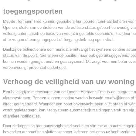
toegangspoorten
Met de Hörmann Tree kunnen gebruikers hun poorten centraal beheren via h
Openen, sluiten en controleren van de actuele status gebeurt eenvoudig vi
volledig automatisch op basis van vooraf ingestelde scenario’s. Hierdoor ho
af te vragen of een garagepoort of toegangshek nog open staat.
Dankzij de bidirectionele communicatie ontvangt het systeem continu actuel
status van de poort. Niet alleen de positie, maar ook gebruiksgegevens, bed
kunnen worden geregistreerd en geanalyseerd. Dit zorgt voor een beter over
vereenvoudigt preventief onderhoud.
Verhoog de veiligheid van uw woning o
Een belangrijke meerwaarde van de Loxone Hörmann Tree is de integratie m
alarmsystemen. Poorten kunnen continu worden bewaakt en afwijkingen of
direct geregistreerd. Wanneer een poort onverwacht open blijft staan of wa
wordt gedetecteerd, kan het systeem automatisch meldingen versturen via 
of andere notificaties.
Door de koppeling met aanwezigheidsdetectie en slimme automatiseringen
bovendien automatisch sluiten wanneer iedereen het gebouw heeft verlaten.