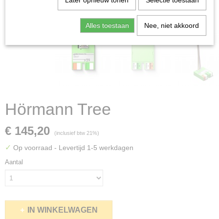
Later opnieuw tonen
Selectie toestaan
Alles toestaan
Nee, niet akkoord
Hörmann Tree
€ 145,20
(inclusief btw 21%)
✓
Op voorraad
- Levertijd 1-5 werkdagen
Aantal
IN WINKELWAGEN