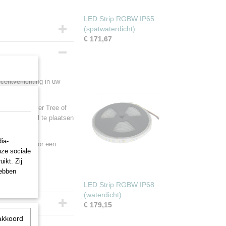
LED Strip RGBW IP65
(spatwaterdicht)
€ 171,67
ntverlichting in uw
oen: 650 - 1100Lm
mpact) dimmer Tree of
armwit: 160 - 2000Lm
in een profiel te plaatsen
ia-
uur ons hiervoor een
nze sociale
ikt. Zij
hebben
LED Strip RGBW IP68
(waterdicht)
€ 179,15
akkoord