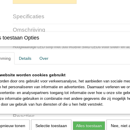
Specificaties
Productcode leverancier
200098
Omschrijving
Aansluitspanning
24VDC
 toestaan Opties
Vermogen
17,2 Watt/m
LED Strip RGBW IP20 (stofdicht)
Kleur
RGBW
Hoogwaardige LED strip met 300 RGBW SMD LEDs voor sfeer- en acce
LEDs
300 SMD LEDs
Loxone Smart Home.
Helderheid
Rood: 600 - 800Lm Gr
mming
Details
Over
De LED Strip RGBW IP20 kan worden aangesloten op een RGBW (co
Blauw: 300 - 550Lm W
Air. Om de levensduur te verlengen is het aangeraden om de ledstrips 
Beschermingsklasse
IP20
en om niet meer dan twee ledstrips met elkaar te verbinden.
website worden cookies gebruikt
rden door ons gebruikt voor verkeersanalyse, het aanbieden van sociale med
Indien gewenst kunnen wij de profielen voor deze ledstrip leveren. St
n het personaliseren van informatie en advertenties. Daarnaast verlenen we o
berichtje.
vertentie- en analysepartners toegang tot informatie over hoe u onze site gebru
Bekijk de technische informatie op de website van Loxone:
e informatie gebruiken in combinatie met andere gegevens die zij mogelijk 
Datasheet LED Strip RGBW
-
door uw gebruik van hun diensten of die u hen hebt verstrekt.
Reacties
opnieuw tonen
Selectie toestaan
Alles toestaan
Nee, niet 