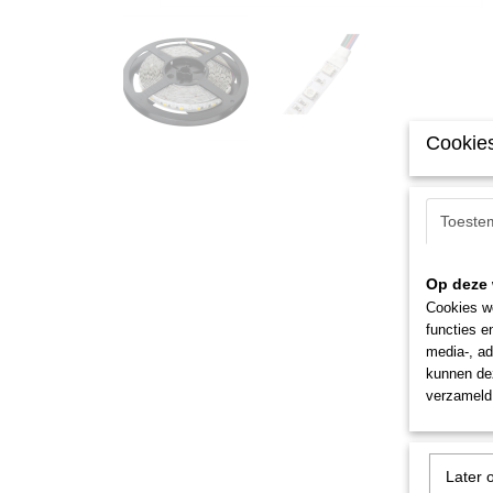
Cookies
Toeste
Op deze 
Cookies wo
functies e
media-, ad
kunnen dez
verzameld 
Later 