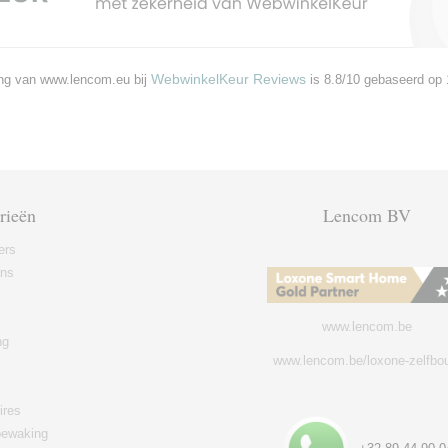
WebwinkelKeur Reviews
ng van www.lencom.eu bij
is 8.8/10 gebaseerd op 
rieën
Lencom BV
ers
ons
www.lencom.be
ng
www.lencom.be/loxone-zelfbo
ires
ewaking