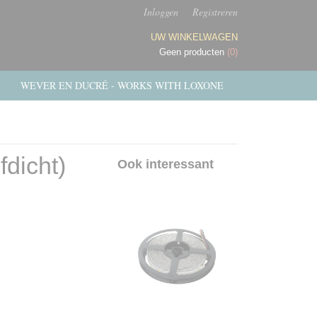
Inloggen
Registreren
UW WINKELWAGEN
Geen producten
(0)
WEVER EN DUCRÉ - WORKS WITH LOXONE
dicht)
Ook interessant