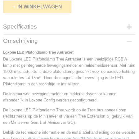
IN WINKELWAGEN
Specificaties
Productcode leverancier
Omschrijving
100289
Aansluitspanning
Loxone LED Plafondlamp Tree Antraciet
24VDC
De Loxone LED Plafondlamp Tree Antraciet is een veelzijdige RGBW
lamp met geïntegreerde bewegingsmelder en helderheidssensor. Met ruim
Loxone Tree aansluiting
1800lm lichtsterkte is deze plafondlamp geschikt voor de basisverlichting
1
van ruimtes tot 15m². Door de magnetische bevestiging is de LED
Vermogen
Plafondlamp in een recordtijd te installeren.
38.1W
Lichtopbrengst
De ingebouwde bewegingsmelder en helderheidssensor kunnen
1800lm
afzonderlijk in Loxone Config worden geconfigureerd.
Lichtkleur
De Loxone LED Plafondlamp Tree wordt op de Tree bus aangesloten
RGBW (wit 3000k)
(rechtstreeks op de Miniserver of via een Tree Extension bij gebruik van
een Miniserver Gen.1 of Miniserver GO).
Bekijk de technische informatie en de installatiehandleiding op de website
https://www.loxone.com/nlnl/kb/plafondlamp-tree-air/
van Loxone: