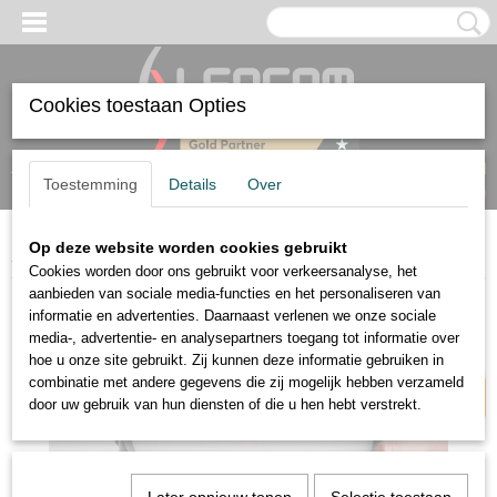
Cookies toestaan Opties
Inloggen
Registreren
UW WINKELWAGEN
Toestemming
Details
Over
Geen producten
(0)
Op deze website worden cookies gebruikt
Home
>
Verlichting
>
Opbouw 24V
>
LED Plafondlamp Tree Antraciet
Cookies worden door ons gebruikt voor verkeersanalyse, het
aanbieden van sociale media-functies en het personaliseren van
informatie en advertenties. Daarnaast verlenen we onze sociale
TREE
media-, advertentie- en analysepartners toegang tot informatie over
hoe u onze site gebruikt. Zij kunnen deze informatie gebruiken in
combinatie met andere gegevens die zij mogelijk hebben verzameld
door uw gebruik van hun diensten of die u hen hebt verstrekt.