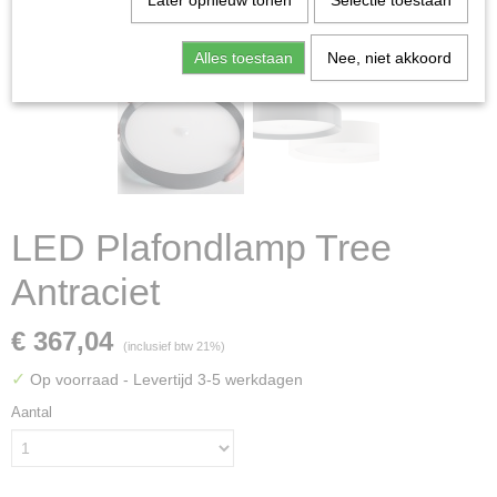
Later opnieuw tonen
Selectie toestaan
Alles toestaan
Nee, niet akkoord
LED Plafondlamp Tree
Antraciet
€ 367,04
(inclusief btw 21%)
✓
Op voorraad
- Levertijd 3-5 werkdagen
Aantal