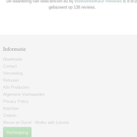
WebwinkelKeur Reviews
De waardering van www.lencom.eu bij
is 8.8/1
gebaseerd op 138 reviews.
Informatie
Downloads
Contact
Verzending
Retouren
Alle Producten
Algemene Voorwaarden
Privacy Policy
Klachten
Zoeken
Wever en Ducré - Works with Loxone
Herroeping