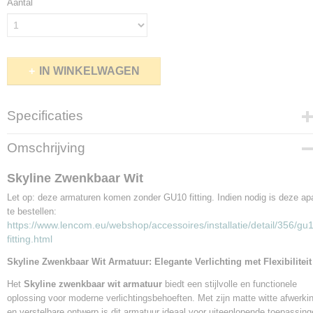
Aantal
IN WINKELWAGEN
Specificaties
Productcode leverancier
Omschrijving
31617
Skyline Zwenkbaar Wit
Let op: deze armaturen komen zonder GU10 fitting. Indien nodig is deze ap
te bestellen:
https://www.lencom.eu/webshop/accessoires/installatie/detail/356/gu
fitting.html
Skyline Zwenkbaar Wit Armatuur: Elegante Verlichting met Flexibiliteit
Het
Skyline zwenkbaar wit armatuur
biedt een stijlvolle en functionele
oplossing voor moderne verlichtingsbehoeften. Met zijn matte witte afwerki
en verstelbare ontwerp is dit armatuur ideaal voor uiteenlopende toepassin