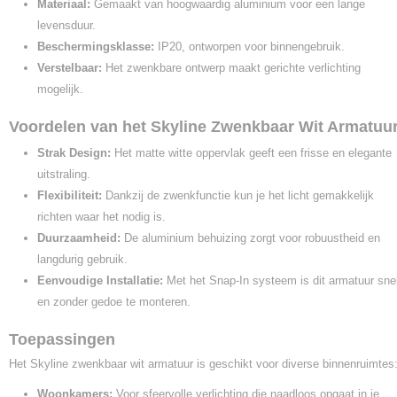
Materiaal:
Gemaakt van hoogwaardig aluminium voor een lange
levensduur.
Beschermingsklasse:
IP20, ontworpen voor binnengebruik.
Verstelbaar:
Het zwenkbare ontwerp maakt gerichte verlichting
mogelijk.
Voordelen van het Skyline Zwenkbaar Wit Armatuu
Strak Design:
Het matte witte oppervlak geeft een frisse en elegante
uitstraling.
Flexibiliteit:
Dankzij de zwenkfunctie kun je het licht gemakkelijk
richten waar het nodig is.
Duurzaamheid:
De aluminium behuizing zorgt voor robuustheid en
langdurig gebruik.
Eenvoudige Installatie:
Met het Snap-In systeem is dit armatuur sne
en zonder gedoe te monteren.
Toepassingen
Het Skyline zwenkbaar wit armatuur is geschikt voor diverse binnenruimtes
Woonkamers:
Voor sfeervolle verlichting die naadloos opgaat in je