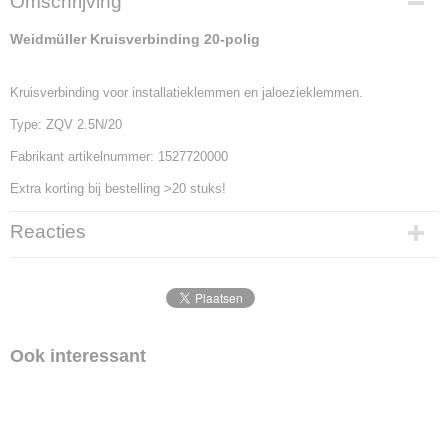
Omschrijving
1527720000
Productcode leverancier
Weidmüller Kruisverbinding 20-polig
200421
Kruisverbinding voor installatieklemmen en jaloezieklemmen.
Type: ZQV 2.5N/20
Fabrikant artikelnummer: 1527720000
Extra korting bij bestelling >20 stuks!
Reacties
Ook interessant