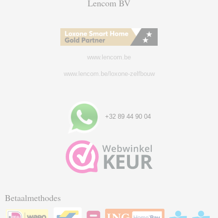
Lencom BV
www.lencom.be
www.lencom.be/loxone-zelfbouw
+32 89 44 90 04
Betaalmethodes