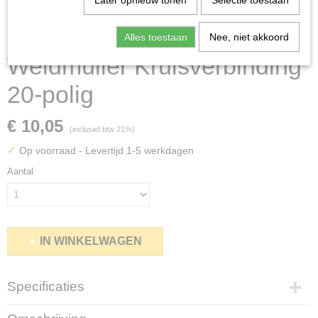
Later opnieuw tonen
Selectie toestaan
Alles toestaan
Nee, niet akkoord
Weidmüller Kruisverbinding
20-polig
€ 10,05
(inclusief btw 21%)
✓
Op voorraad
- Levertijd 1-5 werkdagen
Aantal
IN WINKELWAGEN
Specificaties
Productcode