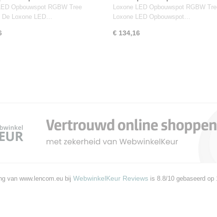
iet
LED Opbouwspot RGBW Tree
Loxone LED Opbouwspot RGBW Tre
et De Loxone LED…
Loxone LED Opbouwspot…
6
€ 134,16
WebwinkelKeur Reviews
ng van www.lencom.eu bij
is 8.8/10 gebaseerd op 