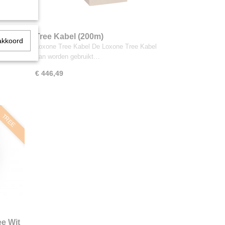
raciet
Tree Kabel (200m)
akkoord
raciet
Loxone Tree Kabel De Loxone Tree Kabel
kan worden gebruikt…
€ 446,49
TREE
e Wit