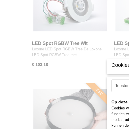
LED Spot RGBW Tree Wit
LED Sp
Loxone LED Spot RGBW Tree De Loxone
Loxone 
LED Spot RGBW Tree met…
LED Spo
€ 103,18
Cookies
€ 103,1
Toeste
TREE
Op deze 
Cookies wo
functies e
media-, ad
kunnen dez