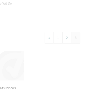
e Wit De
«
1
2
3
138 reviews.