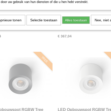
door uw gebruik van hun diensten of die u hen hebt verstrekt.
ndulum Slim Tree Wit
LED Pendulum Slim Tree Ant
opnieuw tonen
Selectie toestaan
Alles toestaan
Nee, niet 
LED Pendulum Slim Tree Wit De
Loxone LED Pendulum Slim Tree Ant
LED Pendulum…
De Loxone LED…
4
€ 367,04
TREE
pbouwspot RGBW Tree
LED Opbouwspot RGBW Tre