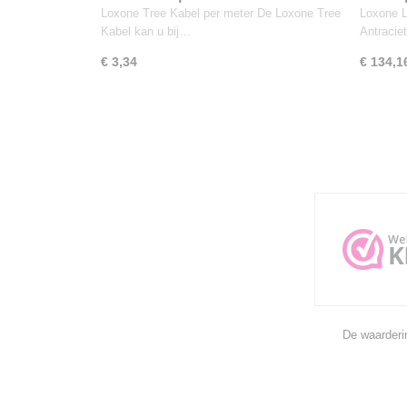
Antrac
Loxone Tree Kabel per meter De Loxone Tree
Loxone 
Kabel kan u bij…
Antraci
€ 3,34
€ 134,1
De waarderi