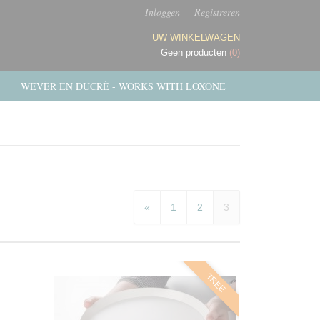
Inloggen
Registreren
UW WINKELWAGEN
Geen producten
(0)
WEVER EN DUCRÉ - WORKS WITH LOXONE
«
1
2
3
TREE