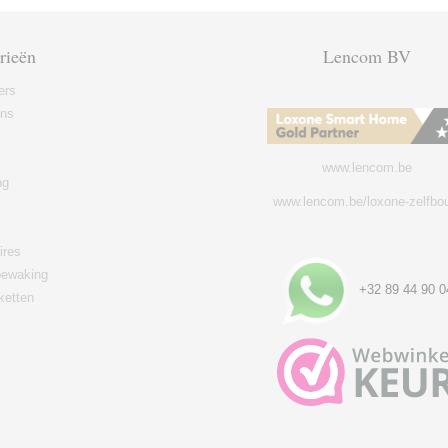
rieën
Lencom BV
ers
ons
www.lencom.be
ng
www.lencom.be/loxone-zelfbo
ires
ewaking
+32 89 44 90 0
ketten