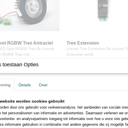
ot RGBW Tree Antraciet
Tree Extension
LED Spot RGBW Tree De Loxone
Loxone Tree Extension De Loxone T
t RGBW Tree met…
Extension wordt…
 toestaan Opties
8
€ 131,42
mming
Details
Over
TREE
website worden cookies gebruikt
rden door ons gebruikt voor verkeersanalyse, het aanbieden van sociale med
n het personaliseren van informatie en advertenties. Daarnaast verlenen we o
vertentie- en analysepartners toegang tot informatie over hoe u onze site gebru
e informatie gebruiken in combinatie met andere gegevens die zij mogelijk 