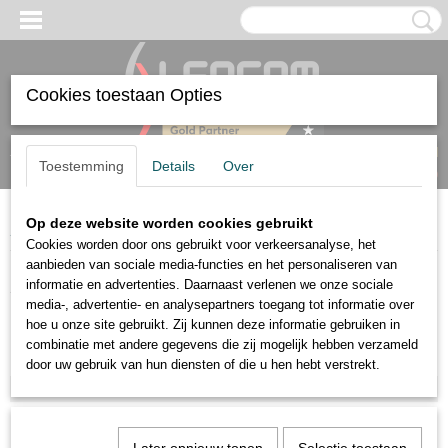
Cookies toestaan Opties
Inloggen
Registreren
UW WINKELWAGEN
Toestemming
Details
Over
Geen producten
(0)
Op deze website worden cookies gebruikt
Home
>
Accessoires
>
Installatie
Cookies worden door ons gebruikt voor verkeersanalyse, het
aanbieden van sociale media-functies en het personaliseren van
Accessoires
informatie en advertenties. Daarnaast verlenen we onze sociale
media-, advertentie- en analysepartners toegang tot informatie over
hoe u onze site gebruikt. Zij kunnen deze informatie gebruiken in
Voeding
combinatie met andere gegevens die zij mogelijk hebben verzameld
Voor Nano
door uw gebruik van hun diensten of die u hen hebt verstrekt.
Installatie
Batterijen
NFC