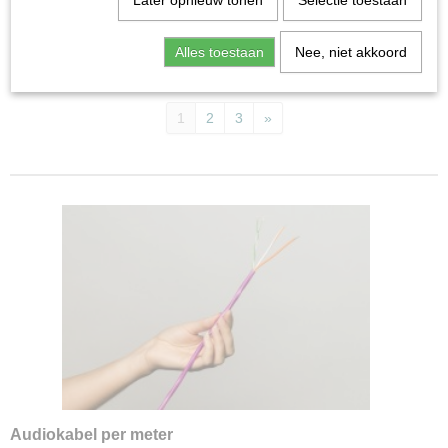
Later opnieuw tonen
Selectie toestaan
Installatiemateriaal
Software
Sensoren
Alles toestaan
Nee, niet akkoord
Modbus
Sorteer op:
Youless
1
2
3
»
Audiokabel per meter