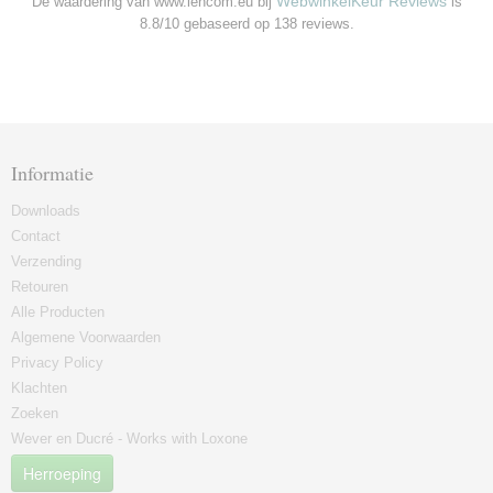
WebwinkelKeur Reviews
De waardering van www.lencom.eu bij
is
8.8/10 gebaseerd op 138 reviews.
Informatie
Downloads
Contact
Verzending
Retouren
Alle Producten
Algemene Voorwaarden
Privacy Policy
Klachten
Zoeken
Wever en Ducré - Works with Loxone
Herroeping