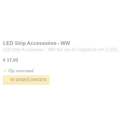
LED Strip Accessoires - WW
LED Strip Accessoires - WW Set van 5x koppelstuk om 2 LED…
€ 17,93
✓
Op voorraad
IN WINKELWAGEN